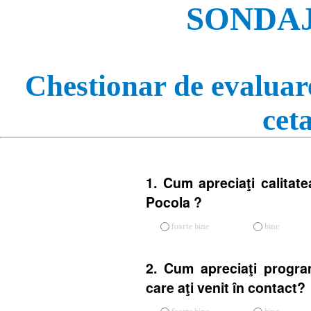
SONDAJ
Chestionar de evaluare
cet
1. Cum apreciaţi calitate
Pocola ?
foarte bine
bine
2. Cum apreciaţi progra
care aţi venit în contact?