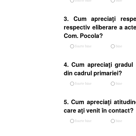
foarte bine
bine
3. Cum apreciaţi respe
respectiv eliberare a act
Com. Pocola?
foarte bine
bine
4. Cum apreciaţi gradul 
din cadrul primariei?
foarte bine
bine
5. Cum apreciaţi atitudin
care aţi venit în contact?
foarte bine
bine